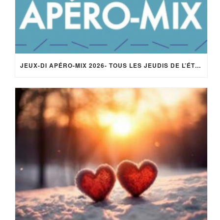
JEUX-DI APÉRO-MIX 2026- TOUS LES JEUDIS DE L’ÉTÉ – 18H/22H –