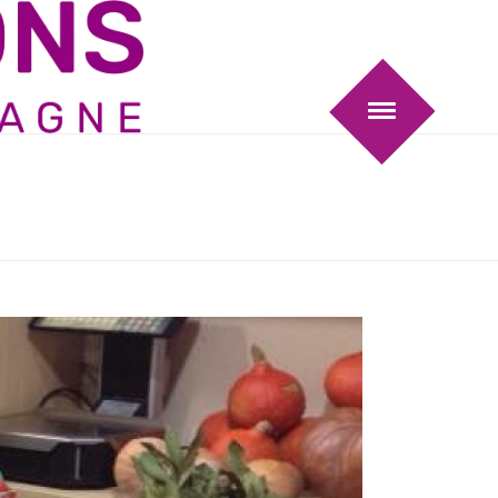
HOME
/
TESTIMONIAL
/ LE FRUITIER – DREZET