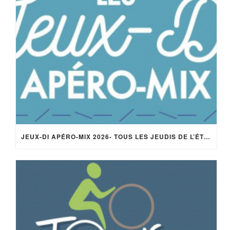
JEUX-DI APÉRO-MIX 2026- TOUS LES JEUDIS DE L’ÉTÉ – 18H/22H –