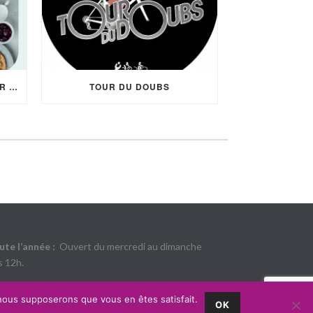
BRUNCH DU 1ER ET 2 JANVIER 2023
TOUR DU DOUBS
ute l’année :
Ouvert du mercredi au dimanche
s 12h.
, nous supposerons que vous en êtes satisfait.
OK