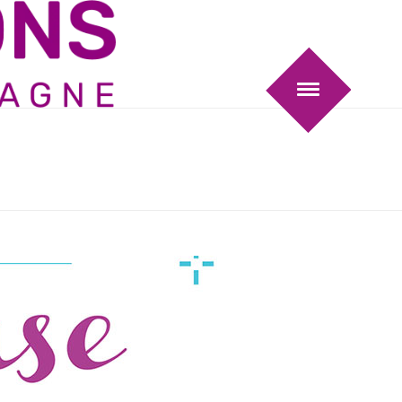
MENT
/ LA COURSE AUX TRÉSOR – 4ÈME ÉDITION