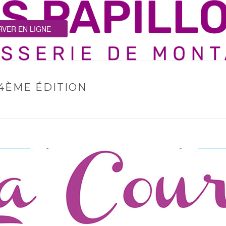
VER EN LIGNE
 4ÈME ÉDITION
HOME
/
EVENE