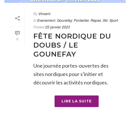
By
Vincent
In
Evenement
,
Gounefay
,
Pontarlier
,
Repas
,
Ski
,
Sport
Posted
25 janvier 2023
FÊTE NORDIQUE DU
0
DOUBS / LE
GOUNEFAY
Une journée portes-ouvertes des
sites nordiques pour s'initier et
découvrir les activités nordiques.
LIRE LA SUITE